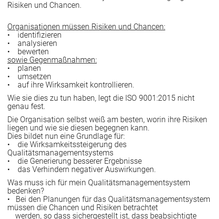
Risiken und Chancen.
e Rezertifizierung (DIN EN ISO 9001) vor?
 stärken
Organisationen müssen Risiken und Chancen:
• identifizieren
• analysieren
• bewerten
sowie Gegenmaßnahmen:
he AZAV-Trägerneuzulassung („Rezertifizierung“) vor?
• planen
• umsetzen
• auf ihre Wirksamkeit kontrollieren.
Wie sie dies zu tun haben, legt die ISO 9001:2015 nicht
genau fest.
ie beiden Ansätze zusammen?
Die Organisation selbst weiß am besten, worin ihre Risiken
liegen und wie sie diesen begegnen kann.
gseinrichtungen
Dies bildet nun eine Grundlage für:
• die Wirksamkeitssteigerung des
Qualitätsmanagementsystems
• die Generierung besserer Ergebnisse
• das Verhindern negativer Auswirkungen.
Bildungsunternehmen
Was muss ich für mein Qualitätsmanagementsystem
bedenken?
• Bei den Planungen für das Qualitätsmanagementsystem
müssen die Chancen und Risiken betrachtet
he Tipps und Impulse für QM-Anwenderinnen und –Anwe
werden, so dass sichergestellt ist, dass beabsichtigte