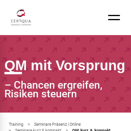
QM mit Vorsprung
– Chancen ergreifen,
Risiken steuern
Training
>
Seminare Präsenz | Online
>
Seminare kurz & kompakt
>
QM_kurz_&_kompakt