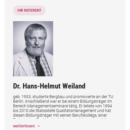
IHR REFERENT
 entwickeln
l
Dr. Hans-Helmut Weiland
geb. 1953, studierte Bergbau und promovierte an der TU
Berlin. Anschließend war er bei einem Bildungsträger im
Bereich Managementseminare tätig. Er leitete von 1994
bis 2010 die Stabsstelle Qualitätsmanagement und hat
ng im Bildungsunternehmen
diesen Bildungsträger mit seinen Berufskollegs, einer
Technischen Fachhochschule, einem Museum und den
Verwaltungsbereichen 1998 erfolgreich zur
weiterlesen
Erstzertifizierung nach DIN EN ISO 9001