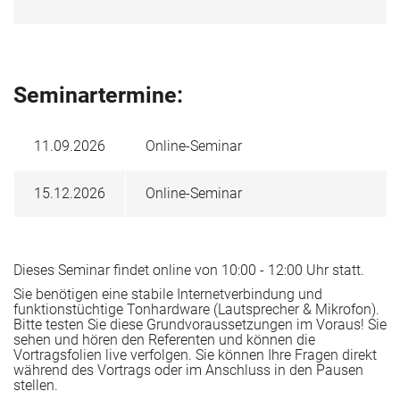
gebracht. Im Anschluss wurde er mit dem Aufbau und der
Pflege der QM-Systeme aller Unternehmen der Gruppe
eines weiteren Bildungsträgers betraut.
In seiner anschließenden Funktion leitete er seit Mitte
2010 bis 2019 bei einer
Bildungsorganisation den Bereich Qualitätsmanagement
Seminartermine:
/ Akkreditierung und war
zusätzlich verantwortlich für die Themen
Risikomanagement und Datenschutz sowie
Institutionelle Akkreditierung der dazugehörigen
11.09.2026
Online-Seminar
Technischen Hochschule.
Herr Dr. Weiland ist ausgebildeter Auditor Qualität und
15.12.2026
Online-Seminar
Umwelt sowie EOQ Quality
Auditor und EOQ Environmental Systems Auditor.
Herr Dr. Weiland hat Lehraufträge von der TU Berlin, der
Berufsakademie Berlin und der Bergschule Bochum
erhalten. Seit dem Sommer Semester 2008 bis zum
Winter Semester 2022/2023 nahm er einen Lehrauftrag
Dieses Seminar findet online von 10:00 - 12:00 Uhr statt.
ang mit Vergabeverfahren
an der Technischen Hochschule Georg Agricola zu
Sie benötigen eine stabile Internetverbindung und
Bochum mit der Vorlesung „Qualitätsmangement“
funktionstüchtige Tonhardware (Lautsprecher & Mikrofon).
im berufsbegleitenden Masterstudiengang
Bitte testen Sie diese Grundvoraussetzungen im Voraus! Sie
„Betriebssicherheitsmanagement (BSM)“ wahr. Ferner hat
sehen und hören den Referenten und können die
er Bildungsträger beim Aufbau prozessorientierter
Vortragsfolien live verfolgen. Sie können Ihre Fragen direkt
Qualitätsmanagementsysteme beraten.
während des Vortrags oder im Anschluss in den Pausen
stellen.