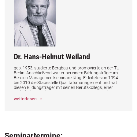
 entwickeln
Dr. Hans-Helmut Weiland
geb. 1953, studierte Bergbau und promovierte an der TU
l
Berlin. Anschließend war er bei einem Bildungsträger im
Bereich Managementseminare tätig. Er leitete von 1994
bis 2010 die Stabsstelle Qualitätsmanagement und hat
diesen Bildungsträger mit seinen Berufskollegs, einer
Technischen Fachhochschule, einem Museum und den
Verwaltungsbereichen 1998 erfolgreich zur
weiterlesen
Erstzertifizierung nach DIN EN ISO 9001
gebracht. Im Anschluss wurde er mit dem Aufbau und der
Pflege der QM-Systeme aller Unternehmen der Gruppe
eines weiteren Bildungsträgers betraut.
ng im Bildungsunternehmen
In seiner anschließenden Funktion leitete er seit Mitte
2010 bis 2019 bei einer
Bildungsorganisation den Bereich Qualitätsmanagement
Seminartermine:
/ Akkreditierung und war