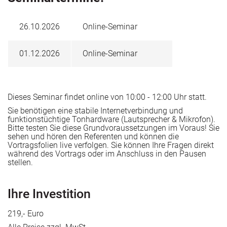
zusätzlich verantwortlich für die Themen
Risikomanagement und Datenschutz sowie
Institutionelle Akkreditierung der dazugehörigen
26.10.2026
Online-Seminar
Technischen Hochschule.
Herr Dr. Weiland ist ausgebildeter Auditor Qualität und
01.12.2026
Online-Seminar
Umwelt sowie EOQ Quality
Auditor und EOQ Environmental Systems Auditor.
Herr Dr. Weiland hat Lehraufträge von der TU Berlin, der
Berufsakademie Berlin und der Bergschule Bochum
erhalten. Seit dem Sommer Semester 2008 bis zum
Winter Semester 2022/2023 nahm er einen Lehrauftrag
Dieses Seminar findet online von 10:00 - 12:00 Uhr statt.
an der Technischen Hochschule Georg Agricola zu
Sie benötigen eine stabile Internetverbindung und
Bochum mit der Vorlesung „Qualitätsmangement“
funktionstüchtige Tonhardware (Lautsprecher & Mikrofon).
im berufsbegleitenden Masterstudiengang
Bitte testen Sie diese Grundvoraussetzungen im Voraus! Sie
„Betriebssicherheitsmanagement (BSM)“ wahr. Ferner hat
sehen und hören den Referenten und können die
er Bildungsträger beim Aufbau prozessorientierter
Vortragsfolien live verfolgen. Sie können Ihre Fragen direkt
Qualitätsmanagementsysteme beraten.
während des Vortrags oder im Anschluss in den Pausen
ang mit Vergabeverfahren
stellen.
Ihre Investition
219,- Euro