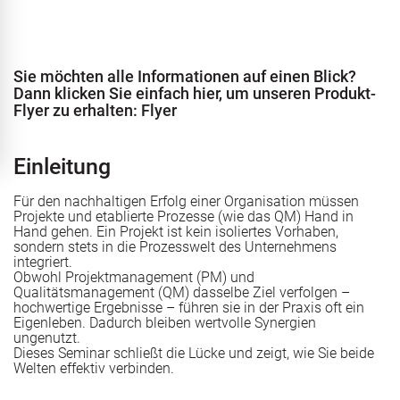
ERTQUA
Sie möchten alle Informationen auf einen Blick?
Dann klicken Sie einfach hier, um unseren Produkt-
Flyer zu erhalten:
Flyer
Stellenausschreibung
management
Einleitung
Für den nachhaltigen Erfolg einer Organisation müssen
Projekte und etablierte Prozesse (wie das QM) Hand in
ung
Hand gehen. Ein Projekt ist kein isoliertes Vorhaben,
sondern stets in die Prozesswelt des Unternehmens
integriert.
Obwohl Projektmanagement (PM) und
g
aßnahmezulassung AZAV
Qualitätsmanagement (QM) dasselbe Ziel verfolgen –
Stellenausschreibung
hochwertige Ergebnisse – führen sie in der Praxis oft ein
Eigenleben. Dadurch bleiben wertvolle Synergien
ungenutzt.
Dieses Seminar schließt die Lücke und zeigt, wie Sie beide
angrenzende Rechtsgebiete
Welten effektiv verbinden.
messbar gestalten