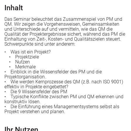
Inhalt
e Rezertifizierung (DIN EN ISO 9001) vor?
 stärken
Das Seminar beleuchtet das Zusammenspiel von PM und
QM. Wir zeigen die Vorgehensweisen, Gemeinsamkeiten
und Unterschiede auf und vermitteln, wie das QM die
Qualität der Projektergebnisse sichert, während das PM die
he AZAV-Trägerneuzulassung („Rezertifizierung“) vor?
Einhaltung von Zeit-, Kosten- und Qualitätszielen steuert.
Schwerpunkte sind unter anderem:
• Was ist ein Projekt?
• Projektziele
• Nutzen
ie beiden Ansätze zusammen?
• Merkmale
• Einblick in die Wissensfelder des PM und die
Projektorganisation.
gseinrichtungen
• Wie werden Kernprozesse des QM (z.B. nach ISO 9001)
effektiv in Projekte eingebettet?
• Die 9 Wissensfelder des PM
• Typische Konflikte zwischen PM und QM erkennen und
konstruktiv lösen.
Bildungsunternehmen
• Die Einführung eines Managementsystems selbst als
Projekt verstehen und planen.
he Tipps und Impulse für QM-Anwenderinnen und –Anwe
Ihr Nutzen