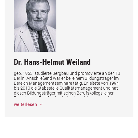
 entwickeln
Dr. Hans-Helmut Weiland
l
geb. 1953, studierte Bergbau und promovierte an der TU
Berlin. Anschließend war er bei einem Bildungsträger im
Bereich Managementseminare tätig. Er leitete von 1994
bis 2010 die Stabsstelle Qualitätsmanagement und hat
diesen Bildungsträger mit seinen Berufskollegs, einer
Technischen Fachhochschule, einem Museum und den
Verwaltungsbereichen 1998 erfolgreich zur
weiterlesen
Erstzertifizierung nach DIN EN ISO 9001
gebracht. Im Anschluss wurde er mit dem Aufbau und der
Pflege der QM-Systeme aller Unternehmen der Gruppe
ng im Bildungsunternehmen
eines weiteren Bildungsträgers betraut.
In seiner anschließenden Funktion leitete er seit Mitte
2010 bis 2019 bei einer
Bildungsorganisation den Bereich Qualitätsmanagement