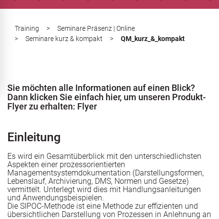
Training
>
Seminare Präsenz | Online
>
Seminare kurz & kompakt
>
QM_kurz_&_kompakt
ERTQUA
Stellenausschreibung
management
Sie möchten alle Informationen auf einen Blick?
Dann klicken Sie einfach hier, um unseren Produkt-
Flyer zu erhalten:
Flyer
ung
Einleitung
Es wird ein Gesamtüberblick mit den unterschiedlichsten
g
aßnahmezulassung AZAV
Stellenausschreibung
Aspekten einer prozessorientierten
Managementsystemdokumentation (Darstellungsformen,
Lebenslauf, Archivierung, DMS, Normen und Gesetze)
vermittelt. Unterlegt wird dies mit Handlungsanleitungen
angrenzende Rechtsgebiete
und Anwendungsbeispielen.
messbar gestalten
Die SIPOC-Methode ist eine Methode zur effizienten und
übersichtlichen Darstellung von Prozessen in Anlehnung an