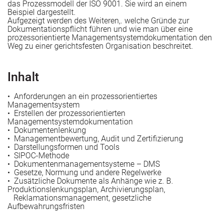
das Prozessmodell der ISO 9001. Sie wird an einem
Beispiel dargestellt.
Aufgezeigt werden des Weiteren,. welche Gründe zur
e Rezertifizierung (DIN EN ISO 9001) vor?
 stärken
Dokumentationspflicht führen und wie man über eine
prozessorientierte Managementsystemdokumentation den
Weg zu einer gerichtsfesten Organisation beschreitet.
he AZAV-Trägerneuzulassung („Rezertifizierung“) vor?
Inhalt
• Anforderungen an ein prozessorientiertes
Managementsystem
ie beiden Ansätze zusammen?
• Erstellen der prozessorientierten
Managementsystemdokumentation
• Dokumentenlenkung
gseinrichtungen
• Managementbewertung, Audit und Zertifizierung
• Darstellungsformen und Tools
• SIPOC-Methode
• Dokumentenmanagementsysteme – DMS
• Gesetze, Normung und andere Regelwerke
Bildungsunternehmen
• Zusätzliche Dokumente als Anhänge wie z. B.
Produktionslenkungsplan, Archivierungsplan,
Reklamationsmanagement, gesetzliche
Aufbewahrungsfristen
he Tipps und Impulse für QM-Anwenderinnen und –Anwe