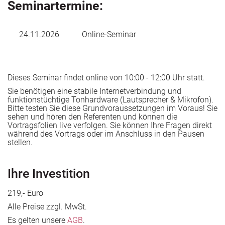
Seminartermine:
/ Akkreditierung und war
zusätzlich verantwortlich für die Themen
Risikomanagement und Datenschutz sowie
Institutionelle Akkreditierung der dazugehörigen
24.11.2026
Online-Seminar
Technischen Hochschule.
Herr Dr. Weiland ist ausgebildeter Auditor Qualität und
Umwelt sowie EOQ Quality
Auditor und EOQ Environmental Systems Auditor.
Dieses Seminar findet online von 10:00 - 12:00 Uhr statt.
Herr Dr. Weiland hat Lehraufträge von der TU Berlin, der
Berufsakademie Berlin und der Bergschule Bochum
Sie benötigen eine stabile Internetverbindung und
erhalten. Seit dem Sommer Semester 2008 bis zum
funktionstüchtige Tonhardware (Lautsprecher & Mikrofon).
Winter Semester 2022/2023 nahm er einen Lehrauftrag
Bitte testen Sie diese Grundvoraussetzungen im Voraus! Sie
an der Technischen Hochschule Georg Agricola zu
sehen und hören den Referenten und können die
Bochum mit der Vorlesung „Qualitätsmangement“
Vortragsfolien live verfolgen. Sie können Ihre Fragen direkt
im berufsbegleitenden Masterstudiengang
während des Vortrags oder im Anschluss in den Pausen
„Betriebssicherheitsmanagement (BSM)“ wahr. Ferner hat
stellen.
er Bildungsträger beim Aufbau prozessorientierter
Qualitätsmanagementsysteme beraten.
ang mit Vergabeverfahren
Ihre Investition
219,- Euro
Alle Preise zzgl. MwSt.
Es gelten unsere
AGB
.