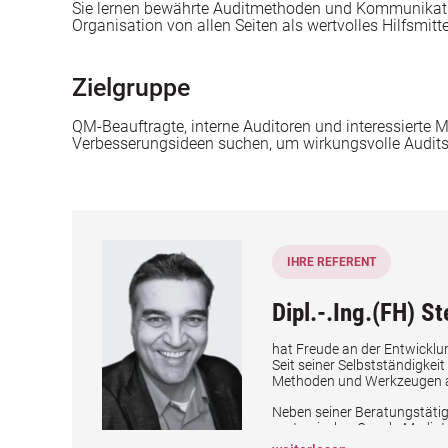
Sie lernen bewährte Auditmethoden und Kommunikation
Organisation von allen Seiten als wertvolles Hilfsmitte
Zielgruppe
QM-Beauftragte, interne Auditoren und interessierte 
Verbesserungsideen suchen, um wirkungsvolle Audits 
IHRE REFERENT
Dipl.-.Ing.(FH) 
hat Freude an der Entwickl
Seit seiner Selbstständigkeit
Methoden und Werkzeugen an
Neben seiner Beratungstätigk
systemischer Coach, Mediato
gehören kleine und große U