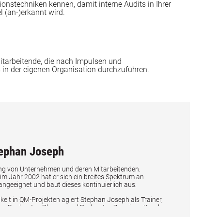
stechniken kennen, damit interne Audits in Ihrer
l (an-)erkannt wird.
Mitarbeitende, die nach Impulsen und
in der eigenen Organisation durchzuführen.
Stephan Joseph
ung von Unternehmen und deren Mitarbeitenden.
 im Jahr 2002 hat er sich ein breites Spektrum an
geeignet und baut dieses kontinuierlich aus.
eit in QM-Projekten agiert Stephan Joseph als Trainer,
r, Buchautor, Blogger und Podcaster. Zu seinen Kunden
nternehmen aus unterschiedlichsten Branchen.