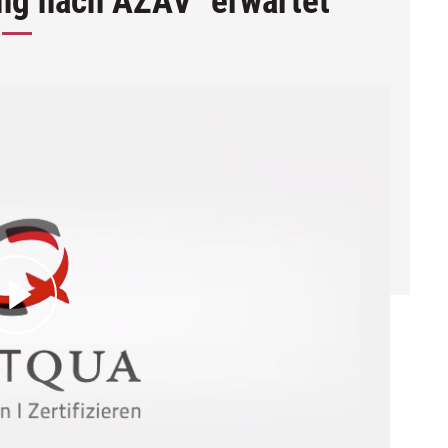
g nach AZAV" erwartet