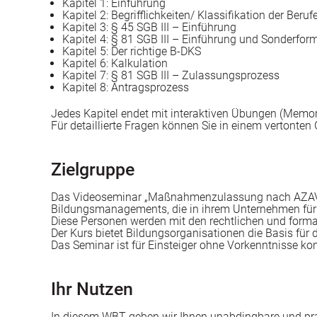
Kapitel 1: Einführung
Kapitel 2: Begrifflichkeiten/ Klassifikation der Beruf
Kapitel 3: § 45 SGB III – Einführung
Kapitel 4: § 81 SGB III – Einführung und Sonderfor
Kapitel 5: Der richtige B-DKS
Kapitel 6: Kalkulation
Kapitel 7: § 81 SGB III – Zulassungsprozess
Kapitel 8: Antragsprozess
Jedes Kapitel endet mit interaktiven Übungen (Memory
Für detaillierte Fragen können Sie in einem vertonte
Zielgruppe
Das Videoseminar „Maßnahmenzulassung nach AZAV“ r
Bildungsmanagements, die in ihrem Unternehmen fü
Diese Personen werden mit den rechtlichen und form
Der Kurs bietet Bildungsorganisationen die Basis für
Das Seminar ist für Einsteiger ohne Vorkenntnisse kon
Ihr Nutzen
In diesem WBT geben wir Ihnen unabdingbare und praxi