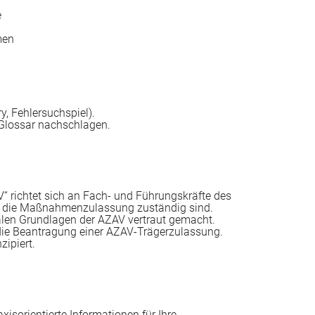
e
men
, Fehlersuchspiel).
n Glossar nachschlagen.
ichtet sich an Fach- und Führungskräfte des
r die Maßnahmenzulassung zuständig sind.
alen Grundlagen der AZAV vertraut gemacht.
 die Beantragung einer AZAV-Trägerzulassung.
zipiert.
sorientierte Informationen für Ihre