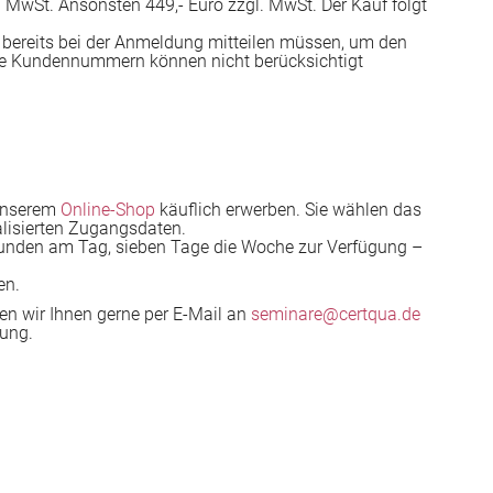
 MwSt. Ansonsten 449,- Euro zzgl. MwSt. Der Kauf folgt
 bereits bei der Anmeldung mitteilen müssen, um den
te Kundennummern können nicht berücksichtigt
 unserem
Online-Shop
käuflich erwerben. Sie wählen das
lisierten Zugangsdaten.
Stunden am Tag, sieben Tage die Woche zur Verfügung –
en.
en wir Ihnen gerne per E-Mail an
seminare@certqua.de
ung.