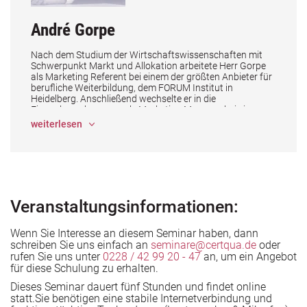
André Gorpe
Nach dem Studium der Wirtschaftswissenschaften mit
Schwerpunkt Markt und Allokation arbeitete Herr Gorpe
als Marketing Referent bei einem der größten Anbieter für
berufliche Weiterbildung, dem FORUM Institut in
Heidelberg. Anschließend wechselte er in die
Finanzbranche, wo er als Marketing Manager bei einem
mittelständischen Unternehmen für
weiterlesen
die Produktvermarktung sowie die Markenbildung in der
Öffentlichkeitverantwortlich war.
Aktuell ist André Gorpe als Community Manager bei der
Circula GmbH in Berlin tätig, dem Marktführer für digitales
sowie KI gesteuertes Reisekosten- und
Ausgabenmanagement. Davor betreute er 10 Jahre lang
Veranstaltungsinformationen:
die beiden Bereiche PR und Marketing des
Steuerberaterverbandes Niedersachsen Sachsen-Anhalt.
Neben der Verbandsarbeit stand hier auch das
Wenn Sie Interesse an diesem Seminar haben, dann
Seminarangebot mit jährlich 40.000 Teilnehmenden im
schreiben Sie uns einfach an
seminare@certqua.de
oder
Mittelpunkt der täglichen Arbeit.
rufen Sie uns unter
0228 / 42 99 20 - 47
an, um ein Angebot
für diese Schulung zu erhalten.
Er ist Fachmann mit langjähriger Praxiserfahrung in den
Bereichen Bildungsmarketing mit Social-Media und
Dieses Seminar dauert fünf Stunden und findet online
Onlinemarketing für Bildungsanbietende.
statt.Sie benötigen eine stabile Internetverbindung und