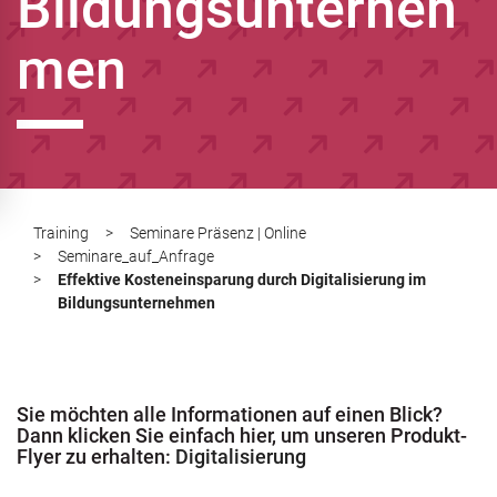
Bildungsunterneh
men
ERTQUA
Stellenausschreibung
management
Training
>
Seminare Präsenz | Online
>
Seminare_auf_Anfrage
ung
>
Effektive Kosteneinsparung durch Digitalisierung im
Bildungsunternehmen
g
aßnahmezulassung AZAV
Stellenausschreibung
Sie möchten alle Informationen auf einen Blick?
Dann klicken Sie einfach hier, um unseren Produkt-
angrenzende Rechtsgebiete
Flyer zu erhalten:
Digitalisierung
messbar gestalten