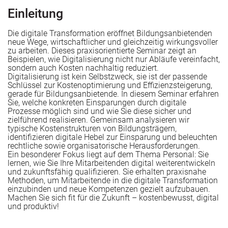
Einleitung
e Rezertifizierung (DIN EN ISO 9001) vor?
 stärken
Die digitale Transformation eröffnet Bildungsanbietenden
neue Wege, wirtschaftlicher und gleichzeitig wirkungsvoller
zu arbeiten. Dieses praxisorientierte Seminar zeigt an
Beispielen, wie Digitalisierung nicht nur Abläufe vereinfacht,
he AZAV-Trägerneuzulassung („Rezertifizierung“) vor?
sondern auch Kosten nachhaltig reduziert.
Digitalisierung ist kein Selbstzweck, sie ist der passende
Schlüssel zur Kostenoptimierung und Effizienzsteigerung,
gerade für Bildungsanbietende. In diesem Seminar erfahren
Sie, welche konkreten Einsparungen durch digitale
Prozesse möglich sind und wie Sie diese sicher und
ie beiden Ansätze zusammen?
zielführend realisieren. Gemeinsam analysieren wir
typische Kostenstrukturen von Bildungsträgern,
gseinrichtungen
identifizieren digitale Hebel zur Einsparung und beleuchten
rechtliche sowie organisatorische Herausforderungen.
Ein besonderer Fokus liegt auf dem Thema Personal: Sie
lernen, wie Sie Ihre Mitarbeitenden digital weiterentwickeln
und zukunftsfähig qualifizieren. Sie erhalten praxisnahe
Methoden, um Mitarbeitende in die digitale Transformation
Bildungsunternehmen
einzubinden und neue Kompetenzen gezielt aufzubauen.
Machen Sie sich fit für die Zukunft – kostenbewusst, digital
und produktiv!
he Tipps und Impulse für QM-Anwenderinnen und –Anwe