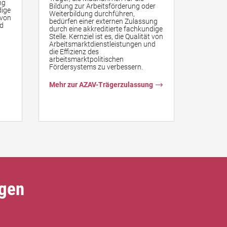
ng
Bildung zur Arbeitsförderung oder
Bildung 
dige
Weiterbildung durchführen,
Weiterb
t von
bedürfen einer externen Zulassung
bedürfe
nd
durch eine akkreditierte fachkundige
durch ei
Stelle. Kernziel ist es, die Qualität von
Stelle. K
Arbeitsmarktdienstleistungen und
Arbeits
die Effizienz des
die Effi
arbeitsmarktpolitischen
arbeits
Fördersystems zu verbessern.
Förders
Mehr zur AZAV-Trägerzulassung
Mehr zu
Maßnah
ngen