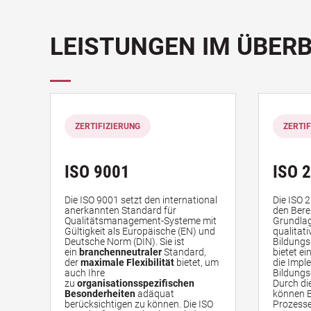
LEISTUNGEN IM ÜBERB
ZERTIFIZIERUNG
ZERTI
ISO 9001
ISO 
Die ISO 9001 setzt den international
Die ISO 2
anerkannten Standard für
den Berei
Qualitätsmanagement-Systeme mit
Grundlage
Gültigkeit als Europäische (EN) und
qualitat
Deutsche Norm (DIN). Sie ist
Bildungs
ein
branchenneutraler
Standard,
bietet e
der
maximale Flexibilität
bietet, um
die Impl
auch Ihre
Bildung
zu
organisationsspezifischen
Durch di
Besonderheiten
adäquat
können B
berücksichtigen zu können. Die ISO
Prozesse