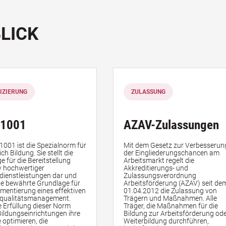
LICK
FIZIERUNG
ZULASSUNG
21001
AZAV-Zulassungen
1001 ist die Spezialnorm für
Mit dem Gesetz zur Verbesserun
ch Bildung. Sie stellt die
der Eingliederungschancen am
 für die Bereitstellung
Arbeitsmarkt regelt die
iv hochwertiger
Akkreditierungs- und
dienstleistungen dar und
Zulassungsverordnung
ine bewährte Grundlage für
Arbeitsförderung (AZAV) seit de
ementierung eines effektiven
01.04.2012 die Zulassung von
squalitätsmanagement.
Trägern und Maßnahmen. Alle
e Erfüllung dieser Norm
Träger, die Maßnahmen für die
ildungseinrichtungen ihre
Bildung zur Arbeitsförderung od
 optimieren, die
Weiterbildung durchführen,