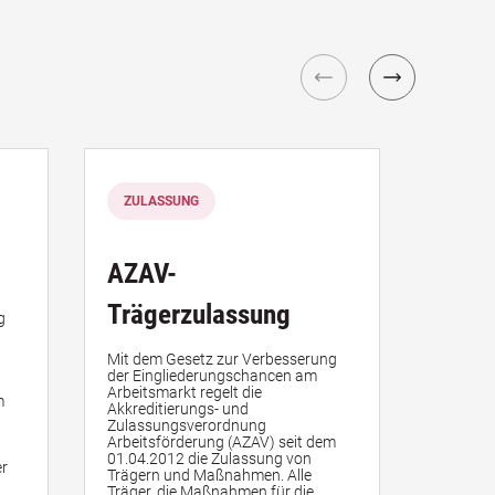
ZULASSUNG
ZULA
AZAV-
AZAV
Trägerzulassung
Maßn
g
Mit dem Gesetz zur Verbesserung
Mit dem
der Eingliederungschancen am
der Ein
Arbeitsmarkt regelt die
Arbeitsm
m
Akkreditierungs- und
Akkredi
Zulassungsverordnung
Zulassu
Arbeitsförderung (AZAV) seit dem
Arbeits
01.04.2012 die Zulassung von
01.04.2
er
Trägern und Maßnahmen. Alle
Trägern
Träger, die Maßnahmen für die
Träger,