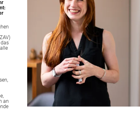
hr
nt:
er
chen
AZAV)
 das
alle
sen,
e,
n an
ende