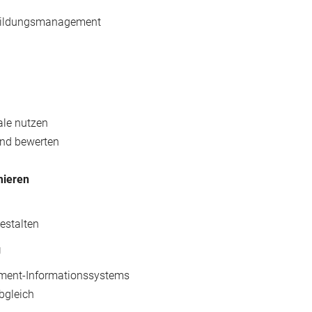
 Bildungsmanagement
ale nutzen
 und bewerten
mieren
estalten
g
ement-Informationssystems
bgleich