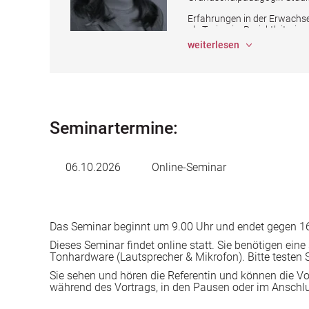
Erfahrungen in der Erwachs
als Trainerin, Projektleiterin
Thema Qualitätsmanagement 
weiterlesen
einem Bildungsträger und sei
Bereichen Organisationsen
und Personalentwicklung 
Astrid Höhle ist Inhaberin de
und Mitglied im IHK-Prüfung
Grund der eigenen Erfahrun
Seminartermine:
Optimierung eines Qualität
verbunden mit fundierten th
Seit 2012 ist Astrid Höhle al
06.10.2026
Online-Seminar
Stelle CERTQUA GmbH für d
DIN EN ISO 9001 und DIN IS
Das Seminar beginnt um 9.00 Uhr und endet gegen 16
Dieses Seminar findet online statt. Sie benötigen eine
Tonhardware (Lautsprecher & Mikrofon). Bitte testen
Sie sehen und hören die Referentin und können die Vort
während des Vortrags, in den Pausen oder im Anschlu