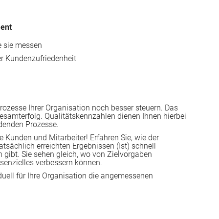
ment
e sie messen
er Kundenzufriedenheit
ozesse Ihrer Organisation noch besser steuern. Das
esamterfolg. Qualitätskennzahlen dienen Ihnen hierbei
idenden Prozesse.
e Kunden und Mitarbeiter! Erfahren Sie, wie der
atsächlich erreichten Ergebnissen (Ist) schnell
 gibt. Sie sehen gleich, wo von Zielvorgaben
senzielles verbessern können.
iduell für Ihre Organisation die angemessenen