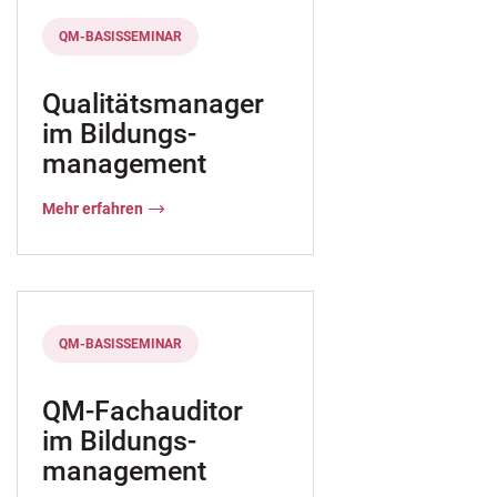
QM-BASISSEMINAR
e Rezertifizierung (DIN EN ISO 9001) vor?
 stärken
Qualitätsmanager
im Bildungs-
he AZAV-Trägerneuzulassung („Rezertifizierung“) vor?
management
Mehr erfahren
ie beiden Ansätze zusammen?
gseinrichtungen
QM-BASISSEMINAR
Bildungsunternehmen
QM-Fachauditor
im Bildungs-
management
he Tipps und Impulse für QM-Anwenderinnen und –Anwe