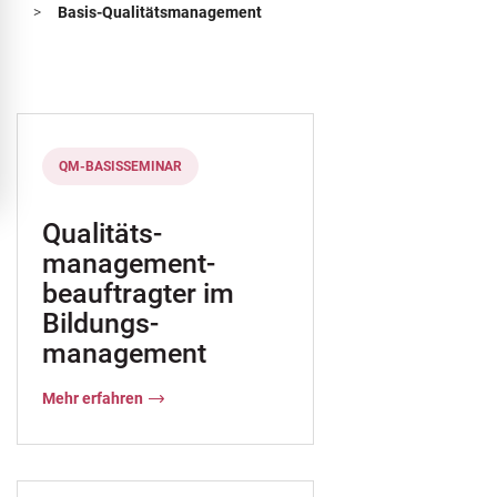
>
Basis-Qualitätsmanagement
ERTQUA
Stellenausschreibung
QM-BASISSEMINAR
management
Qualitäts-
management-
ung
beauftragter im
Bildungs-
management
g
aßnahmezulassung AZAV
Stellenausschreibung
Mehr erfahren
angrenzende Rechtsgebiete
messbar gestalten