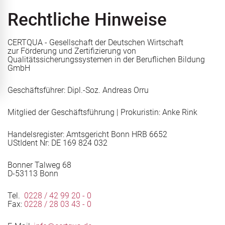
Rechtliche Hinweise
ERTQUA
CERTQUA - Gesellschaft der Deutschen Wirtschaft
zur Förderung und Zertifizierung von
Qualitätssicherungssystemen in der Beruflichen Bildung
GmbH
Stellenausschreibung
management
Geschäftsführer: Dipl.-Soz. Andreas Orru
Mitglied der Geschäftsführung | Prokuristin: Anke Rink
ung
Handelsregister: Amtsgericht Bonn HRB 6652
UStIdent Nr: DE 169 824 032
g
aßnahmezulassung AZAV
Bonner Talweg 68
Stellenausschreibung
D-53113 Bonn
Tel.
0228 / 42 99 20 - 0
angrenzende Rechtsgebiete
Fax:
0228 / 28 03 43 - 0
messbar gestalten