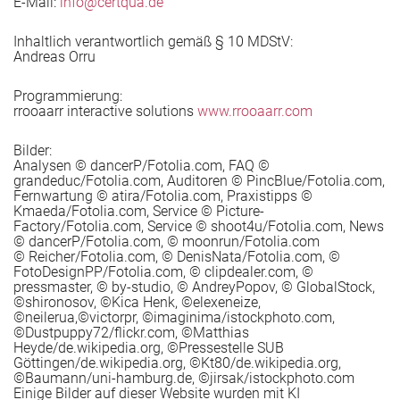
E-Mail:
info@certqua.de
e Rezertifizierung (DIN EN ISO 9001) vor?
 stärken
Inhaltlich verantwortlich gemäß § 10 MDStV:
Andreas Orru
Programmierung:
rrooaarr interactive solutions
www.rrooaarr.com
he AZAV-Trägerneuzulassung („Rezertifizierung“) vor?
Bilder:
Analysen © dancerP/Fotolia.com, FAQ ©
grandeduc/Fotolia.com, Auditoren © PincBlue/Fotolia.com,
Fernwartung © atira/Fotolia.com, Praxistipps ©
ie beiden Ansätze zusammen?
Kmaeda/Fotolia.com, Service © Picture-
Factory/Fotolia.com, Service © shoot4u/Fotolia.com, News
gseinrichtungen
© dancerP/Fotolia.com, © moonrun/Fotolia.com
© Reicher/Fotolia.com, © DenisNata/Fotolia.com, ©
FotoDesignPP/Fotolia.com, © clipdealer.com, ©
pressmaster, © by-studio, © AndreyPopov, © GlobalStock,
©shironosov, ©Kica Henk, ©elexeneize,
©neilerua,©victorpr, ©imaginima/istockphoto.com,
Bildungsunternehmen
©Dustpuppy72/flickr.com, ©Matthias
Heyde/de.wikipedia.org, ©Pressestelle SUB
Göttingen/de.wikipedia.org, ©Kt80/de.wikipedia.org,
©Baumann/uni-hamburg.de, ©jirsak/istockphoto.com
he Tipps und Impulse für QM-Anwenderinnen und –Anwe
Einige Bilder auf dieser Website wurden mit KI