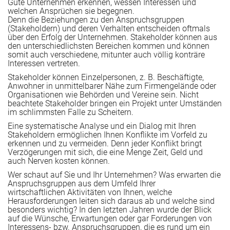
Gute Unternehmen erkennen, wessen Interessen und
welchen Ansprüchen sie begegnen.
Denn die Beziehungen zu den Anspruchsgruppen
e Rezertifizierung (DIN EN ISO 9001) vor?
 stärken
(Stakeholdern) und deren Verhalten entscheiden oftmals
über den Erfolg der Unternehmen. Stakeholder können aus
den unterschiedlichsten Bereichen kommen und können
somit auch verschiedene, mitunter auch völlig konträre
Interessen vertreten.
he AZAV-Trägerneuzulassung („Rezertifizierung“) vor?
Stakeholder können Einzelpersonen, z. B. Beschäftigte,
Anwohner in unmittelbarer Nähe zum Firmengelände oder
Organisationen wie Behörden und Vereine sein. Nicht
beachtete Stakeholder bringen ein Projekt unter Umständen
im schlimmsten Falle zu Scheitern.
ie beiden Ansätze zusammen?
Eine systematische Analyse und ein Dialog mit Ihren
Stakeholdern ermöglichen Ihnen Konflikte im Vorfeld zu
gseinrichtungen
erkennen und zu vermeiden. Denn jeder Konflikt bringt
Verzögerungen mit sich, die eine Menge Zeit, Geld und
auch Nerven kosten können.
Wer schaut auf Sie und Ihr Unternehmen? Was erwarten die
Anspruchsgruppen aus dem Umfeld Ihrer
Bildungsunternehmen
wirtschaftlichen Aktivitäten von Ihnen, welche
Herausforderungen leiten sich daraus ab und welche sind
besonders wichtig? In den letzten Jahren wurde der Blick
auf die Wünsche, Erwartungen oder gar Forderungen von
he Tipps und Impulse für QM-Anwenderinnen und –Anwe
Interessens- bzw. Anspruchsgruppen, die es rund um ein