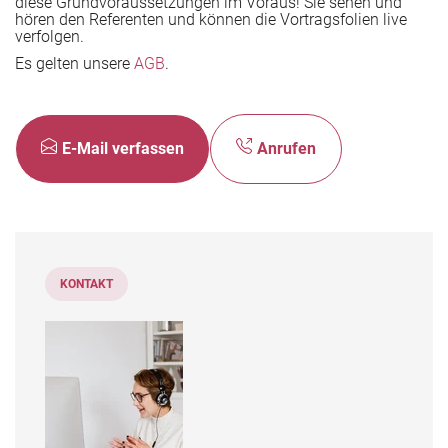
diese Grundvoraussetzungen im Voraus! Sie sehen und
Winter Semester 2022/2023 nahm er einen Lehrauftrag
an der Technischen Hochschule Georg Agricola zu
hören den Referenten und können die Vortragsfolien live
Bochum mit der Vorlesung „Qualitätsmangement“
verfolgen.
im berufsbegleitenden Masterstudiengang
Es gelten unsere
AGB
.
„Betriebssicherheitsmanagement (BSM)“ wahr. Ferner hat
er Bildungsträger beim Aufbau prozessorientierter
Qualitätsmanagementsysteme beraten.
E-Mail verfassen
Anrufen
KONTAKT