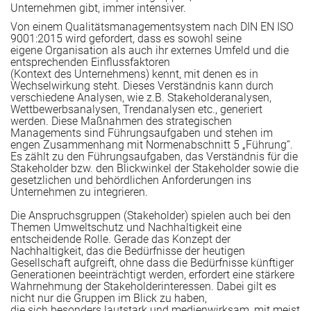
Unternehmen gibt, immer intensiver.
Von einem Qualitätsmanagementsystem nach DIN EN ISO
9001:2015 wird gefordert, dass es sowohl seine
eigene Organisation als auch ihr externes Umfeld und die
entsprechenden Einflussfaktoren
(Kontext des Unternehmens) kennt, mit denen es in
Wechselwirkung steht. Dieses Verständnis kann durch
verschiedene Analysen, wie z.B. Stakeholderanalysen,
Wettbewerbsanalysen, Trendanalysen etc., generiert
werden. Diese Maßnahmen des strategischen
Managements sind Führungsaufgaben und stehen im
engen Zusammenhang mit Normenabschnitt 5 „Führung“.
Es zählt zu den Führungsaufgaben, das Verständnis für die
n
Stakeholder bzw. den Blickwinkel der Stakeholder sowie die
gesetzlichen und behördlichen Anforderungen ins
Unternehmen zu integrieren.
Die Anspruchsgruppen (Stakeholder) spielen auch bei den
Themen Umweltschutz und Nachhaltigkeit eine
entscheidende Rolle. Gerade das Konzept der
Nachhaltigkeit, das die Bedürfnisse der heutigen
Gesellschaft aufgreift, ohne dass die Bedürfnisse künftiger
Generationen beeinträchtigt werden, erfordert eine stärkere
Wahrnehmung der Stakeholderinteressen. Dabei gilt es
nicht nur die Gruppen im Blick zu haben,
die sich besonders lautstark und medienwirksam, mit meist