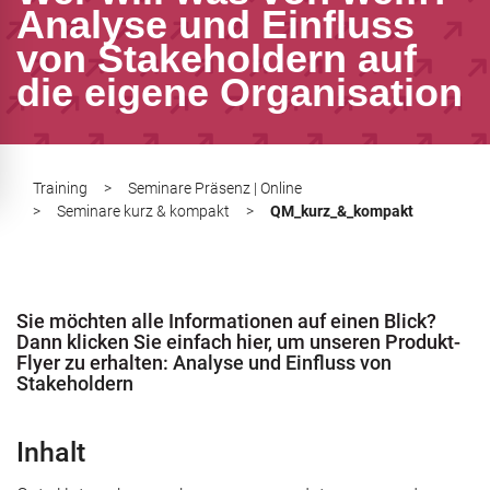
Analyse und Einfluss
von Stakeholdern auf
die eigene Organisation
ERTQUA
Stellenausschreibung
management
Training
>
Seminare Präsenz | Online
>
Seminare kurz & kompakt
>
QM_kurz_&_kompakt
ung
Sie möchten alle Informationen auf einen Blick?
Dann klicken Sie einfach hier, um unseren Produkt-
g
aßnahmezulassung AZAV
Stellenausschreibung
Flyer zu erhalten:
Analyse und Einfluss von
Stakeholdern
angrenzende Rechtsgebiete
Inhalt
messbar gestalten