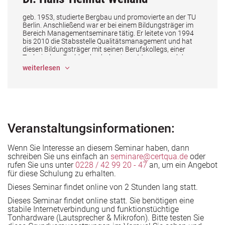
den Unternehmen
geb. 1953, studierte Bergbau und promovierte an der TU
Berlin. Anschließend war er bei einem Bildungsträger im
Bereich Managementseminare tätig. Er leitete von 1994
bis 2010 die Stabsstelle Qualitätsmanagement und hat
diesen Bildungsträger mit seinen Berufskollegs, einer
Technischen Fachhochschule, einem Museum und den
Verwaltungsbereichen 1998 erfolgreich zur
weiterlesen
Erstzertifizierung nach DIN EN ISO 9001
gebracht. Im Anschluss wurde er mit dem Aufbau und der
Pflege der QM-Systeme aller Unternehmen der Gruppe
eines weiteren Bildungsträgers betraut.
In seiner anschließenden Funktion leitete er seit Mitte
2010 bis 2019 bei einer
Bildungsorganisation den Bereich Qualitätsmanagement
Veranstaltungsinformationen:
/ Akkreditierung und war
zusätzlich verantwortlich für die Themen
Risikomanagement und Datenschutz sowie
Wenn Sie Interesse an diesem Seminar haben, dann
Institutionelle Akkreditierung der dazugehörigen
schreiben Sie uns einfach an
seminare@certqua.de
oder
Technischen Hochschule.
rufen Sie uns unter
0228 / 42 99 20 - 47
an, um ein Angebot
für diese Schulung zu erhalten.
Herr Dr. Weiland ist ausgebildeter Auditor Qualität und
Umwelt sowie EOQ Quality
Dieses Seminar findet online von 2 Stunden lang statt.
Auditor und EOQ Environmental Systems Auditor.
Dieses Seminar findet online statt. Sie benötigen eine
Herr Dr. Weiland hat Lehraufträge von der TU Berlin, der
stabile Internetverbindung und funktionstüchtige
Berufsakademie Berlin und der Bergschule Bochum
Tonhardware (Lautsprecher & Mikrofon). Bitte testen Sie
erhalten. Seit dem Sommer Semester 2008 bis zum